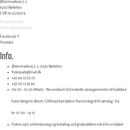
Østermarkvej 3-7
6230 Rødekro
CVR-nr 27235719
Privatlivspolitik
Vilkår og betingelser
Facebook-f
Youtube
Info
.
Østermarkvej 3-7, 6230 Rødekro
fiskepark@mail.dk
+45 40 33 55 03
+45 20 13 36 96
09:00 - 15:00 (Marts - November) Ved enkelte arrangementer vil butikken
have længere åbent. Grillmad kan købes fra torsdag til til søndag, fra
kr. 10.00 - 14.15
Fiskeri 24/7 selvbetjening og betaling ved grejbutikken når Info er lukket.