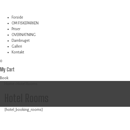
Forside
OM FISKEPARKEN
Priser
OVERNATNING
Dambruget
Galleri
Kontakt
0
My Cart
Book
Home
›
Hotel Rooms
Hotel Rooms
[hotel_booking_rooms]