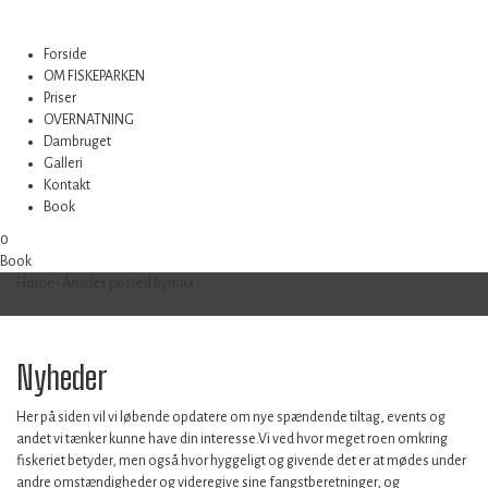
Forside
OM FISKEPARKEN
Priser
OVERNATNING
Dambruget
Galleri
Kontakt
Book
0
Book
Home
›
Articles posted bymax
Nyheder
Her på siden vil vi løbende opdatere om nye spændende tiltag, events og
andet vi tænker kunne have din interesse.Vi ved hvor meget roen omkring
fiskeriet betyder, men også hvor hyggeligt og givende det er at mødes under
andre omstændigheder og videregive sine fangstberetninger, og