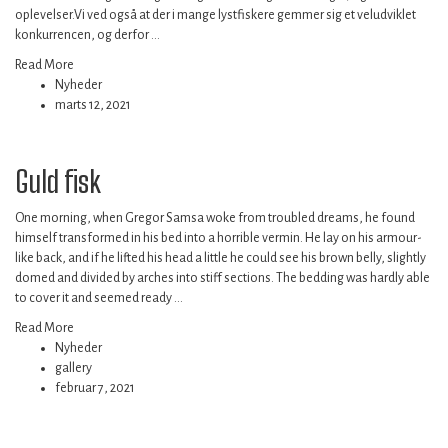
oplevelser.Vi ved også at der i mange lystfiskere gemmer sig et veludviklet
konkurrencen, og derfor …
Read More
Nyheder
marts 12, 2021
Guld fisk
One morning, when Gregor Samsa woke from troubled dreams, he found
himself transformed in his bed into a horrible vermin. He lay on his armour-
like back, and if he lifted his head a little he could see his brown belly, slightly
domed and divided by arches into stiff sections. The bedding was hardly able
to cover it and seemed ready …
Read More
Nyheder
gallery
februar 7, 2021