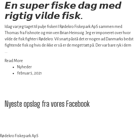
𝙀𝙣 𝙨𝙪𝙥𝙚𝙧 𝙛𝙞𝙨𝙠𝙚 𝙙𝙖𝙜 𝙢𝙚𝙙
𝙧𝙞𝙜𝙩𝙞𝙜 𝙫𝙞𝙡𝙙𝙚 𝙛𝙞𝙨𝙠.
Idag var jeg taget til pulje fiskeri I Rødekro Fiskepark ApS sammen med
Thomas fra Fishnote og min ven Brian Heinsvig. Jeg er imponeret over hvor
vilde de fisk fighter i Rødekro. Vil snart påstå det er nogen ad Danmarks bedst
fightende fisk og hvis de ikke er så er de meget tæt på. Der var bare ryk i dem
…
Read More
Nyheder
februar 5, 2021
Nyeste opslag fra vores Facebook
Rødekro Fiskepark ApS