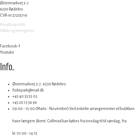
Østermarkvej 3-7
6230 Rødekro
CVR-nr 27235719
Privatlivspolitik
Vilkår og betingelser
Facebook-f
Youtube
Info
.
Østermarkvej 3-7, 6230 Rødekro
fiskepark@mail.dk
+45 40 33 55 03
+45 20 13 36 96
09:00 - 15:00 (Marts - November) Ved enkelte arrangementer vil butikken
have længere åbent. Grillmad kan købes fra torsdag til til søndag, fra
kr. 10.00 - 14.15